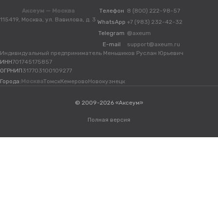
Аксеум — Москва
Телефон
8 (800) 222-98-57
115419, Москва, ул. Вавилова, д. 3
WhatsApp
+7 (983) 232-42-32
Telegram
@axeum
E-mail
support@axeum.ru
Индивидуальный предприниматель Меньшиков Руслан Юрьевич
ИНН
701745175857
ОГРНИП
317703100109277
Города:
Москва
Томск
Кемерово
Новокузнецк
© 2009-2026 «Аксеум»
Полная версия