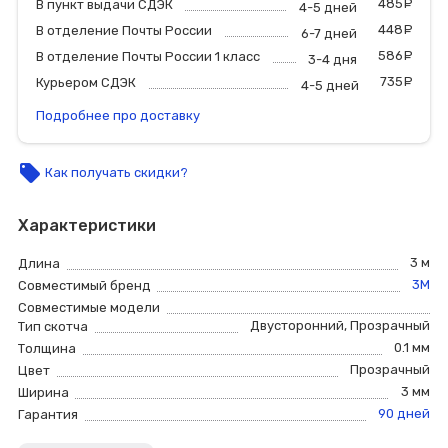
485
р
В пункт выдачи СДЭК
4-5 дней
448
р
В отделение Почты России
6-7 дней
586
р
В отделение Почты России 1 класс
3-4 дня
735
р
Курьером СДЭК
4-5 дней
Подробнее про доставку
local_offer
Как получать скидки?
Характеристики
3 м
Длина
3M
Совместимый бренд
Совместимые модели
Двусторонний
,
Прозрачный
Тип скотча
0.1 мм
Толщина
Прозрачный
Цвет
3 мм
Ширина
90 дней
Гарантия