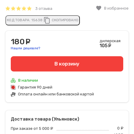
favorite
В избранное
3 отзыва
content_copy
КОД ТОВАРА:
15638
СКОПИРОВАНО
180
руб.
дилерская
105
руб
Нашли дешевле?
В корзину
В наличии
Гарантия 90 дней
Оплата онлайн или банковской картой
Доставка товара (Ульяновск)
0
р
При заказе от 5 000
руб.