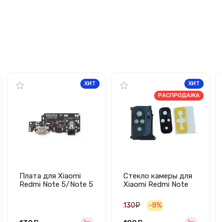
ХИТ
ХИТ
РАСПРОДАЖА
Плата для Xiaomi
Стекло камеры для
Redmi Note 5/Note 5
Xiaomi Redmi Note
Pro с разъемом
10/10S/Poco M5s в
зарядки/
сборе с рамкой
130
руб.
-8%
микрофоном
(черное)