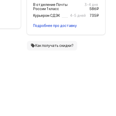
В отделение Почты
3-4 дня
России 1 класс
586
руб
Курьером СДЭК
4-5 дней
735
руб
Подробнее про доставку
local_offer
Как получать скидки?