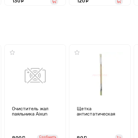
130
руб.
120
руб.
Очиститель жал
Щетка
паяльника Aixun
антистатическая
(щетка)
(деревянная/
двухсторонняя)
Сообщить