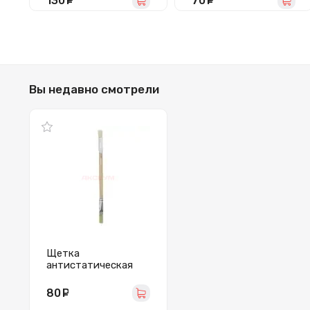
130
руб.
70
руб.
Вы недавно смотрели
Щетка
антистатическая
(деревянная/
двухсторонняя)
80
руб.