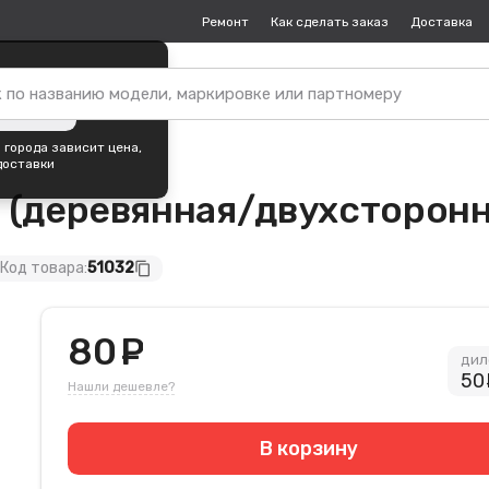
Ремонт
Как сделать заказ
Доставка
пок —
Ульяновск
?
ть город
 города зависит цена,
доставки
 (деревянная/двухсторонн
Код товара:
51032
content_copy
80
руб.
дил
50
Нашли дешевле?
В корзину