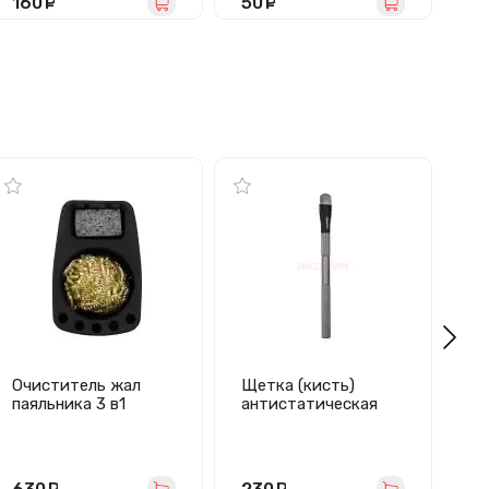
160
руб.
50
руб.
1
(Type-C)
Очиститель жал
Щетка (кисть)
паяльника 3 в1
антистатическая
(щетка, губка,
Mechanic (щетина
латунная стружка)
металлическая)