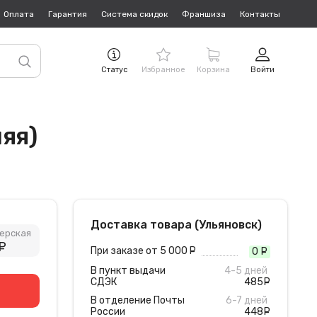
Оплата
Гарантия
Система скидок
Франшиза
Контакты
Статус
Избранное
Корзина
Войти
яя)
Доставка товара (Ульяновск)
ерская
руб.
При заказе от 5 000
руб.
0
руб
В пункт выдачи
4-5 дней
СДЭК
485
руб
В отделение Почты
6-7 дней
России
448
руб