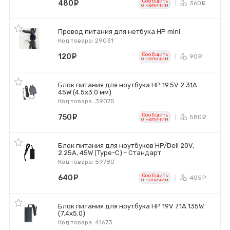
Сообщить
480
руб.
360
ру
o наличии
Провод питания для нетбука HP mini
Код товара: 29031
Сообщить
120
руб.
90
ру
o наличии
Блок питания для ноутбука HP 19.5V 2.31A
45W (4.5х3.0 мм)
Код товара: 39075
Сообщить
750
руб.
580
ру
o наличии
Блок питания для ноутбуков HP/Dell 20V,
2.25A, 45W (Type-C) - Стандарт
Код товара: 59780
Сообщить
640
руб.
405
ру
o наличии
Блок питания для ноутбука HP 19V 7.1A 135W
(7.4х5.0)
Код товара: 41673