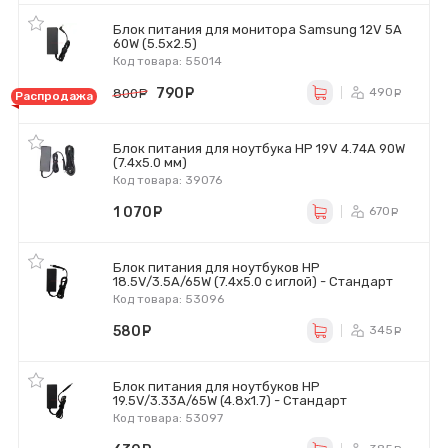
Блок питания для монитора Samsung 12V 5A
60W (5.5х2.5)
Код товара: 55014
790
руб.
490
800
руб.
ру
Распродажа
Блок питания для ноутбука HP 19V 4.74A 90W
(7.4х5.0 мм)
Код товара: 39076
1 070
руб.
670
ру
Блок питания для ноутбуков HP
18.5V/3.5A/65W (7.4х5.0 с иглой) - Стандарт
Код товара: 53096
580
руб.
345
ру
Блок питания для ноутбуков HP
19.5V/3.33A/65W (4.8х1.7) - Стандарт
Код товара: 53097