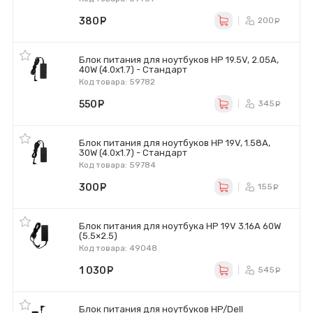
380
руб.
200
ру
Блок питания для ноутбуков HP 19.5V, 2.05A,
40W (4.0х1.7) - Стандарт
Код товара: 59782
550
руб.
345
ру
Блок питания для ноутбуков HP 19V, 1.58A,
30W (4.0х1.7) - Стандарт
Код товара: 59784
300
руб.
155
ру
Блок питания для ноутбука HP 19V 3.16A 60W
(5.5×2.5)
Код товара: 49048
1 030
руб.
545
ру
Блок питания для ноутбуков HP/Dell