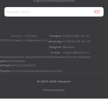
и других суперпредложениях
Аксеум — Москва
Телефон
8 (800) 222-98-57
115419, Москва, ул. Вавилова, д. 3
WhatsApp
+7 (983) 232-42-32
Telegram
@axeum
E-mail
support@axeum.ru
Индивидуальный предприниматель Меньшиков Руслан Юрьевич
ИНН
701745175857
ОГРНИП
317703100109277
Города:
Москва
Томск
Кемерово
Новокузнецк
© 2009-2026 «Аксеум»
Полная версия