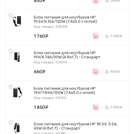
630
руб.
385
ру
Блок питания для ноутбуков HP
19.5V/6.15A/120W (7.4х5.0 с иглой)
Код товара: 53098
1 760
руб.
1 060
р
Блок питания для ноутбуков HP
19V/4.74A/90W (4.8х1.7) - Стандарт
Код товара: 53099
660
руб.
405
ру
Блок питания для ноутбуков HP
19V/7.89A/150W (7.4х5.0 с иглой)
Код товара: 53100
1 850
руб.
1 020
р
Блок питания для ноутбуков HP 18.5V, 3.5A,
65W (4.8х1.7) - Стандарт
Код товара: 59781