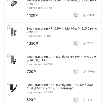
Блок питания HP 19.5V 3.33A 65W (4.5x3.0 мм с
иглой)
Код товара: 21570
1 120
руб.
680
ру
Блок питания HP 19.5V 4.62A 90W (4.5x3.0 мм с
иглой)
Код товара: 21115
1 250
руб.
765
ру
Блок питания для ноутбука HP 19V 4.74A 90W
(7.4х5.0) - CHP
Код товара: 42255
720
руб.
390
ру
Блок питания для ноутбуков HP 19.5V 3.33A
65W (4.5x3 с иглой) - Стандарт
Код товара: 43498
590
руб.
375
ру