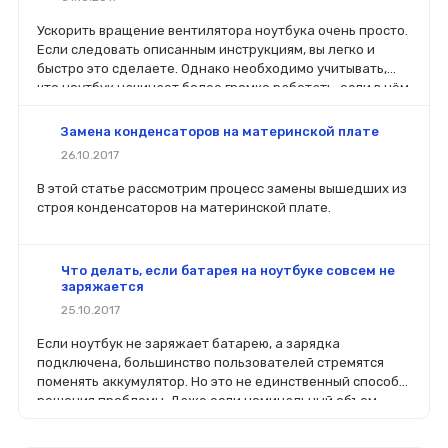
Ускорить вращение вентилятора ноутбука очень просто.
Если следовать описанным инструкциям, вы легко и
быстро это сделаете. Однако необходимо учитывать,
что ноутбук начинает более громко работать, если в нём
увеличить мощности работы вентилятора.
Замена конденсаторов на материнской плате
26.10.2017
В этой статье рассмотрим процесс замены вышедших из
строя конденсаторов на материнской плате.
Что делать, если батарея на ноутбуке совсем не
заряжается
25.10.2017
Если ноутбук не заряжает батарею, а зарядка
подключена, большинство пользователей стремятся
поменять аккумулятор. Но это не единственный способ
решения проблемы. Даже если номинальный объем
батареи стал меньше, чем заявлено производителей, не
стоит спешить ее менять.