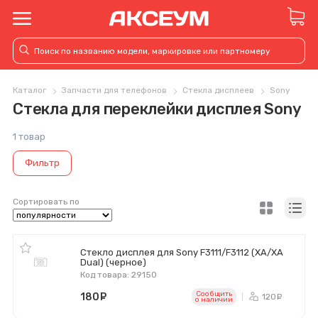
Каталог
Запчасти для телефонов
Стекла дисплеев
Sony
Стекла для переклейки дисплея Sony
1 товар
Фильтр
Сортировать по
Стекло дисплея для Sony F3111/F3112 (XA/XA
Dual) (черное)
Код товара: 29150
Сообщить
180
руб.
120
ру
o наличии