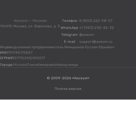
Аксеум — Москва
Телефон
8 (800) 222-98-57
115419, Москва, ул. Вавилова, д. 3
WhatsApp
+7 (983) 232-42-32
Telegram
@axeum
E-mail
support@axeum.ru
Индивидуальный предприниматель Меньшиков Руслан Юрьевич
ИНН
701745175857
ОГРНИП
317703100109277
Города:
Москва
Томск
Кемерово
Новокузнецк
© 2009-2026 «Аксеум»
Полная версия