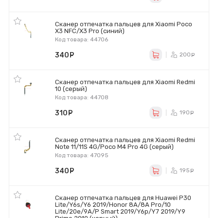
Сканер отпечатка пальцев для Xiaomi Poco
X3 NFC/X3 Pro (синий)
Код товара: 44706
340
руб.
200
ру
Сканер отпечатка пальцев для Xiaomi Redmi
10 (серый)
Код товара: 44708
310
руб.
190
ру
Сканер отпечатка пальцев для Xiaomi Redmi
Note 11/11S 4G/Poco M4 Pro 4G (серый)
Код товара: 47095
340
руб.
195
ру
Сканер отпечатка пальцев для Huawei P30
Lite/Y6s/Y6 2019/Honor 8A/8A Pro/10
Lite/20e/9A/P Smart 2019/Y6p/Y7 2019/Y9