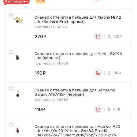
-12%
Распродажа
Сканер отпечатка пальцев для Xiaomi Mi A2
Lite/Redmi 6 Pro (черный)
Код товара: 36173
270
руб.
135
ру
Сканер отпечатка пальцев для Honor 8X/9X
Lite (черный)
Код товара: 40758
190
руб.
115
ру
Сканер отпечатка пальцев для Samsung
Galaxy A11/A115F (черный)
Код товара: 42856
110
руб.
55
ру
Сканер отпечатка пальцев для Huawei P30
Lite/Y6s/Y6 2019/Honor 8A/8A Pro/10
Lite/20e/9A/P Smart 2019/Y6p/Y7 2019/Y9