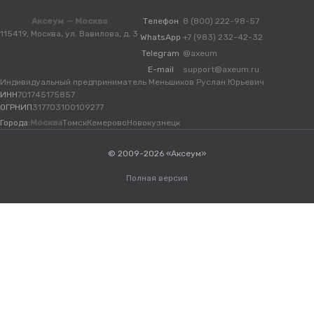
Аксеум — Москва
Телефон
8 (800) 222-98-57
115419, Москва, ул. Вавилова, д. 3
WhatsApp
+7 (983) 232-42-32
Telegram
@axeum
E-mail
support@axeum.ru
Индивидуальный предприниматель Меньшиков Руслан Юрьевич
ИНН
701745175857
ОГРНИП
317703100109277
Города:
Москва
Томск
Кемерово
Новокузнецк
© 2009-2026 «Аксеум»
Полная версия