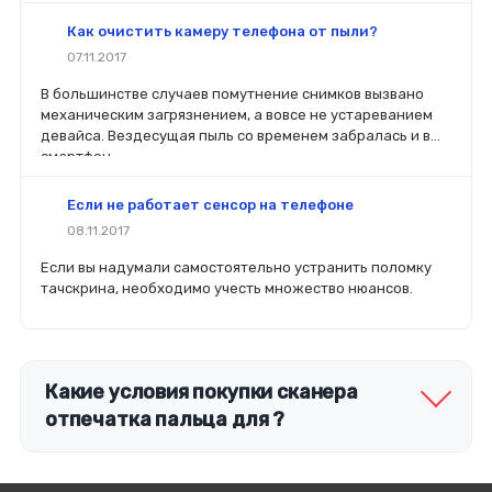
комплектующие будет распространяться гарантия. Если
вы планируете делать ремонт самостоятельно, то выбор
Как очистить камеру телефона от пыли?
деталей определит его качество. Желательно, чтобы
07.11.2017
перед покупкой нового модуля старый был в руках. Так
легче сориентироваться в разъемах, элементах
В большинстве случаев помутнение снимков вызвано
крепления, электрических параметрах и прочих
механическим загрязнением, а вовсе не устареванием
характеристиках.
девайса. Вездесущая пыль со временем забралась и в
смартфон.
Если не работает сенсор на телефоне
08.11.2017
Если вы надумали самостоятельно устранить поломку
тачскрина, необходимо учесть множество нюансов.
Какие условия покупки сканера
отпечатка пальца для ?