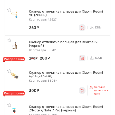
Сканер отпечатка пальцев для Xiaomi Redmi
9C (синий)
Код товара: 42627
260
руб.
135
ру
Сканер отпечатка пальцев для Realme 8i
(черный)
Код товара: 50781
280
руб.
165
290
руб.
ру
Распродажа
Сканер отпечатка пальцев для Xiaomi Redmi
6/6A (черный)
Код товара: 33084
Сегодня
300
руб.
дилерская
Распродажа
цена!
Сканер отпечатка пальцев для Xiaomi Redmi
7/Note 7/Note 7 Pro (черный)
Код товара: 40799