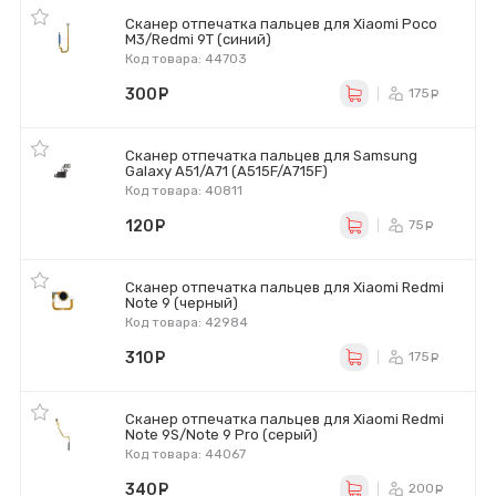
Сканер отпечатка пальцев для Xiaomi Poco
M3/Redmi 9T (синий)
Код товара: 44703
300
руб.
175
ру
Сканер отпечатка пальцев для Samsung
Galaxy A51/A71 (A515F/A715F)
Код товара: 40811
120
руб.
75
ру
Сканер отпечатка пальцев для Xiaomi Redmi
Note 9 (черный)
Код товара: 42984
310
руб.
175
ру
Сканер отпечатка пальцев для Xiaomi Redmi
Note 9S/Note 9 Pro (серый)
Код товара: 44067
340
руб.
200
ру