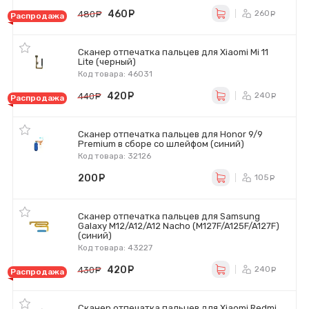
460
руб.
260
480
руб.
ру
Распродажа
Сканер отпечатка пальцев для Xiaomi Mi 11
Lite (черный)
Код товара: 46031
420
руб.
240
440
руб.
ру
Распродажа
Сканер отпечатка пальцев для Honor 9/9
Premium в сборе со шлейфом (синий)
Код товара: 32126
200
руб.
105
ру
Сканер отпечатка пальцев для Samsung
Galaxy M12/A12/A12 Nacho (M127F/A125F/A127F)
(синий)
Код товара: 43227
420
руб.
240
430
руб.
ру
Распродажа
Сканер отпечатка пальцев для Xiaomi Redmi