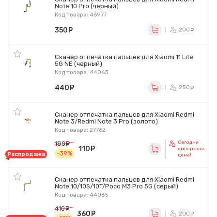
Note 10 Pro (черный)
Код товара: 46977
350
руб.
200
ру
Сканер отпечатка пальцев для Xiaomi 11 Lite
5G NE (черный)
Код товара: 44063
440
руб.
250
ру
Сканер отпечатка пальцев для Xiaomi Redmi
Note 3/Redmi Note 3 Pro (золото)
Код товара: 27762
Сегодня
180
руб.
110
руб.
дилерская
-39%
Распродажа
цена!
Сканер отпечатка пальцев для Xiaomi Redmi
Note 10/10S/10T/Poco M3 Pro 5G (серый)
Код товара: 44065
410
руб.
360
руб.
200
ру