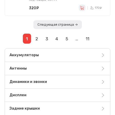
320
руб.
170
ру
Следующая страница →
1
2
3
4
5
…
11
Аккумуляторы
Антенны
Динамики и звонки
Дисплеи
Задние крышки