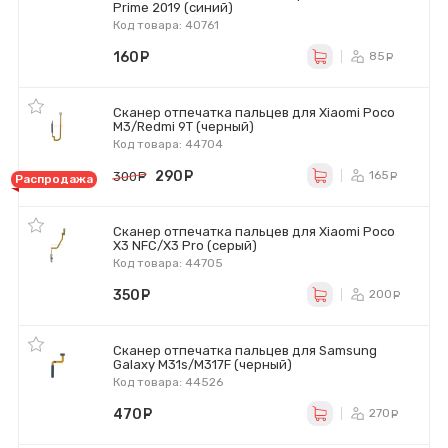
Prime 2019 (синий)
Код товара: 40761
160
руб.
85
ру
Сканер отпечатка пальцев для Xiaomi Poco
M3/Redmi 9T (черный)
Код товара: 44704
290
руб.
165
300
руб.
ру
Распродажа
Сканер отпечатка пальцев для Xiaomi Poco
X3 NFC/X3 Pro (серый)
Код товара: 44705
350
руб.
200
ру
Сканер отпечатка пальцев для Samsung
Galaxy M31s/M317F (черный)
Код товара: 44526
470
руб.
270
ру