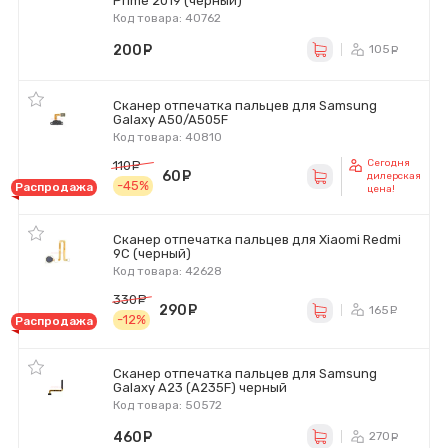
Prime 2019 (черный)
Код товара: 40762
200
руб.
105
ру
Сканер отпечатка пальцев для Samsung
Galaxy A50/A505F
Код товара: 40810
Сегодня
110
руб.
60
руб.
дилерская
-45%
Распродажа
цена!
Сканер отпечатка пальцев для Xiaomi Redmi
9C (черный)
Код товара: 42628
330
руб.
290
руб.
165
ру
-12%
Распродажа
Сканер отпечатка пальцев для Samsung
Galaxy A23 (A235F) черный
Код товара: 50572
460
руб.
270
ру